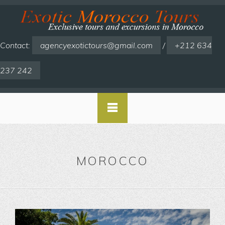
Contact:
agencyexotictours@gmail.com
/
+212 634
237 242
MOROCCO