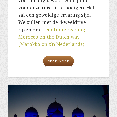
voel mij erg bevoorrecht, jullie
voor deze reis uit te nodigen. Het
zal een geweldige ervaring zijn.
We zullen met de 4-weeldrive
rijzen om…
continue reading
Morocco on the Dutch way
(Marokko op z’n Nederlands)
READ MORE